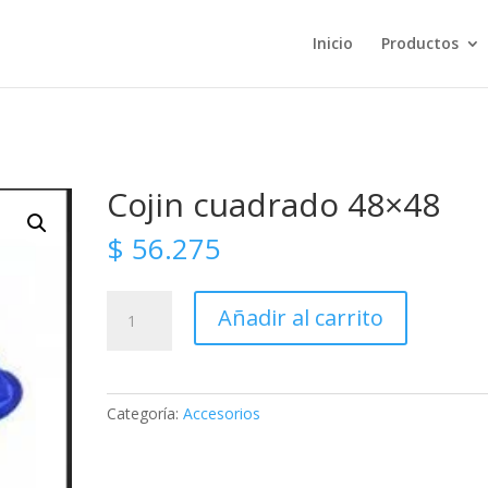
Inicio
Productos
Cojin cuadrado 48×48
$
56.275
Cojin
Añadir al carrito
cuadrado
48x48
cantidad
Categoría:
Accesorios