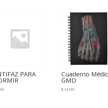
TIFAZ PARA
Cuaderno Médi
ORMIR
GMD
100
$
24.500