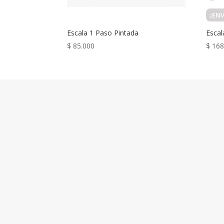
¡EN
Escala 1 Paso Pintada
Esca
$
85.000
$
168