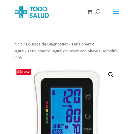
Inicio
/
Equipos de Diagnóstico
/
Tensiómetro
Digital
/ Tensiómetro Digital de Brazo con Altavoz Homelife
1305
Save