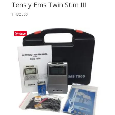
Tens y Ems Twin Stim III
$
432.500
Save