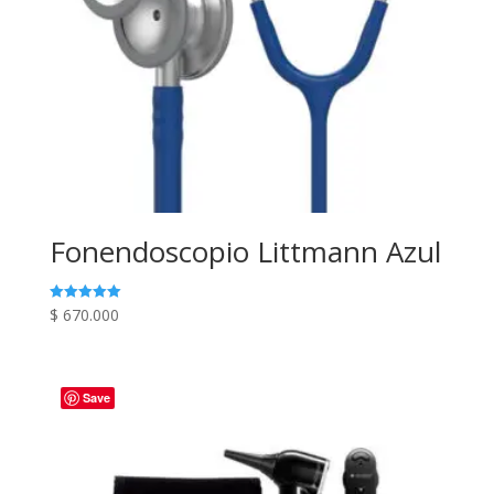
Fonendoscopio Littmann Azul
$
670.000
Valorado en
5.00
de 5
Save