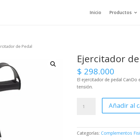
Inicio
Productos
ercitador de Pedal
Ejercitador de
$
298.000
El ejercitador de pedal CanDo 
tensión.
Ejercitador
Añadir al c
de
Pedal
cantidad
Categorías:
Complementos Fisi